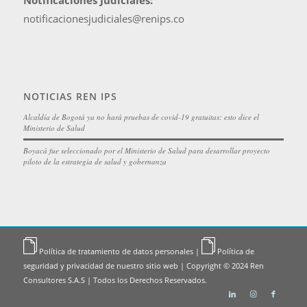
Notificaciones Judiciales:
notificacionesjudiciales@renips.co
NOTICIAS REN IPS
Alcaldía de Bogotá ya no hará pruebas de covid-19 gratuitas: esto dice el
Ministerio de Salud
Boyacá fue seleccionado por el Ministerio de Salud para desarrollar proyecto
piloto de la estrategia de salud y gobernanza
Política de tratamiento de datos personales
|
Política de
seguridad y privacidad de nuestro sitio web
| Copyright © 2024 Ren
Consultores S.A.S | Todos los Derechos Reservados.