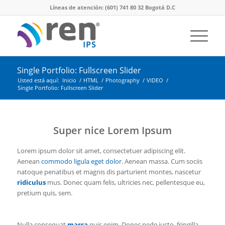
Líneas de atención: (601) 741 80 32 Bogotá D.C
Single Portfolio: Fullscreen Slider
Usted está aquí:
Inicio
/
HTML
/
Photography
/
VIDEO
/
Single Portfolio: Fullscreen Slider
Super nice Lorem Ipsum
Lorem ipsum dolor sit amet, consectetuer adipiscing elit.
Aenean
commodo ligula eget dolor
. Aenean massa. Cum sociis
natoque penatibus et magnis dis parturient montes, nascetur
ridiculus
mus. Donec quam felis, ultricies nec, pellentesque eu,
pretium quis, sem.
Nulla consequat
massa
quis enim. Donec pede justo, fringilla