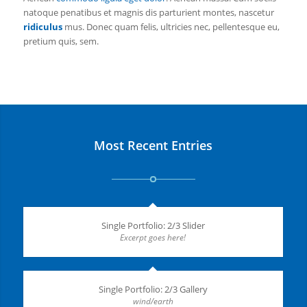
natoque penatibus et magnis dis parturient montes, nascetur
ridiculus
mus. Donec quam felis, ultricies nec, pellentesque eu,
pretium quis, sem.
Most Recent Entries
Single Portfolio: 2/3 Slider
Excerpt goes here!
Single Portfolio: 2/3 Gallery
wind/earth