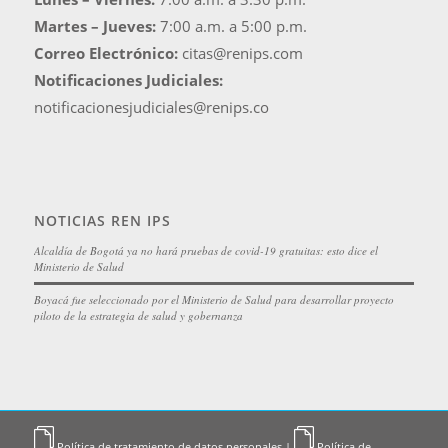
Martes – Jueves:
7:00 a.m. a 5:00 p.m.
Correo Electrónico:
citas@renips.com
Notificaciones Judiciales:
notificacionesjudiciales@renips.co
NOTICIAS REN IPS
Alcaldía de Bogotá ya no hará pruebas de covid-19 gratuitas: esto dice el
Ministerio de Salud
Boyacá fue seleccionado por el Ministerio de Salud para desarrollar proyecto
piloto de la estrategia de salud y gobernanza
Política de tratamiento de datos personales
|
Política de