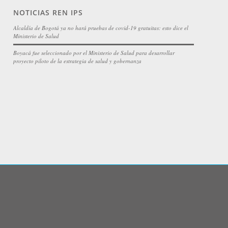
NOTICIAS REN IPS
Alcaldía de Bogotá ya no hará pruebas de covid-19 gratuitas: esto dice el
Ministerio de Salud
Boyacá fue seleccionado por el Ministerio de Salud para desarrollar
proyecto piloto de la estrategia de salud y gobernanza
 los Derechos Reservados.