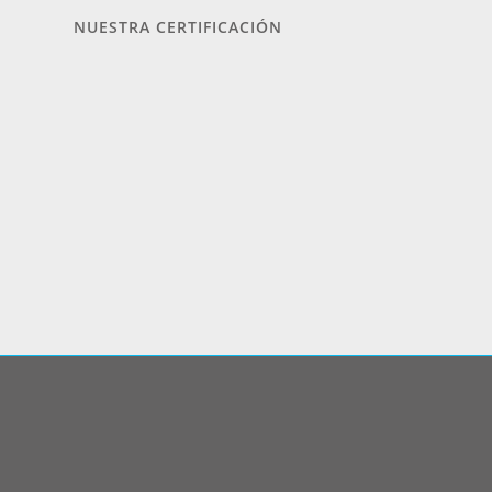
NUESTRA CERTIFICACIÓN
Política de tratamiento de datos personales
|
Política de segurid