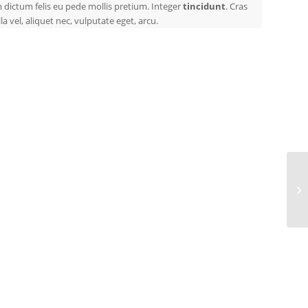
m dictum felis eu pede mollis pretium. Integer
tincidunt
. Cras
 vel, aliquet nec, vulputate eget, arcu.
Si