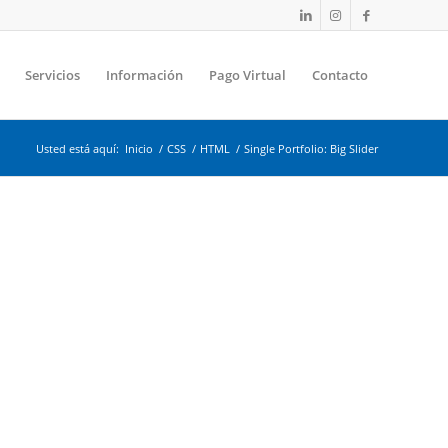
Servicios
Información
Pago Virtual
Contacto
Usted está aquí:
Inicio
/
CSS
/
HTML
/
Single Portfolio: Big Slider