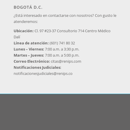
BOGOTÁ D.C.
¿Está interesado en contactarse con nosotros? Con gusto le
atenderemos:
Ubicación:
Cl. 97 #23-37 Consultorio 714 Centro Médico
Dalí
Línea de atención:
(601) 741 80 32
Lunes – Viernes:
7:00 a.m. a 3:30 p.m.
Martes – Jueves:
7:00 a.m. a 5:00 p.m.
Correo Electrónico:
citas@renips.com
Notificaciones Judiciales:
notificacionesjudiciales@renips.co
ad y privacidad de nuestro sitio web
| Copyright © 2024 Ren Consultores S.A.S | Todos