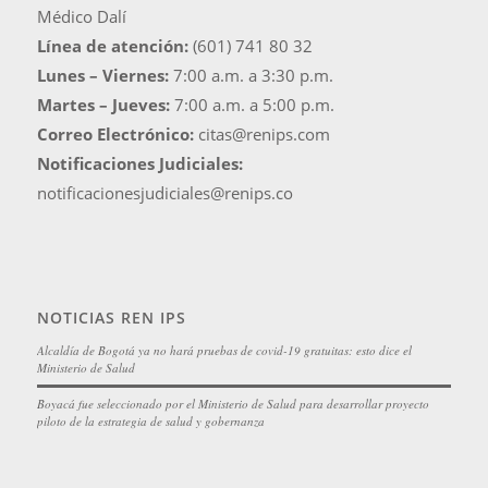
Ubicación:
Cl. 97 #23-37 Consultorio 714 Centro
Médico Dalí
Línea de atención:
(601) 741 80 32
Lunes – Viernes:
7:00 a.m. a 3:30 p.m.
Martes – Jueves:
7:00 a.m. a 5:00 p.m.
Correo Electrónico:
citas@renips.com
Notificaciones Judiciales:
notificacionesjudiciales@renips.co
NOTICIAS REN IPS
Alcaldía de Bogotá ya no hará pruebas de covid-19 gratuitas: esto dice el
Ministerio de Salud
Boyacá fue seleccionado por el Ministerio de Salud para desarrollar proyecto
piloto de la estrategia de salud y gobernanza