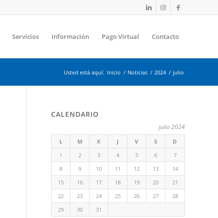
Servicios
Información
Pago Virtual
Contacto
Usted está aquí:
Inicio
/
Noticias
/
2024
/
julio
CALENDARIO
julio 2024
L
M
X
J
V
S
D
1
2
3
4
5
6
7
8
9
10
11
12
13
14
15
16
17
18
19
20
21
22
23
24
25
26
27
28
29
30
31