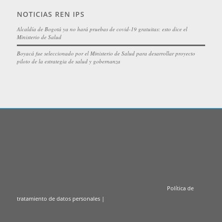
NOTICIAS REN IPS
Alcaldía de Bogotá ya no hará pruebas de covid-19 gratuitas: esto dice el
Ministerio de Salud
Boyacá fue seleccionado por el Ministerio de Salud para desarrollar proyecto
piloto de la estrategia de salud y gobernanza
Política de
tratamiento de datos personales
|