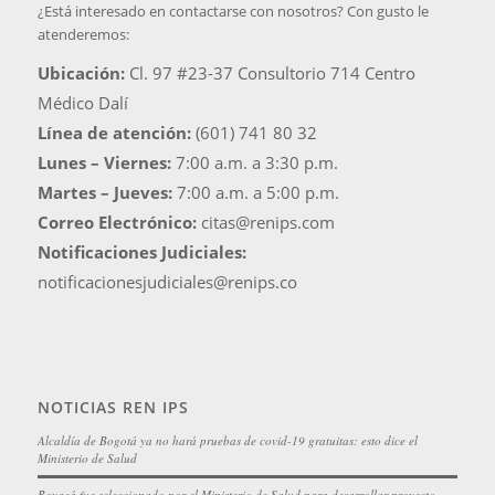
¿Está interesado en contactarse con nosotros? Con gusto le
atenderemos:
Ubicación:
Cl. 97 #23-37 Consultorio 714 Centro
Médico Dalí
Línea de atención:
(601) 741 80 32
Lunes – Viernes:
7:00 a.m. a 3:30 p.m.
Martes – Jueves:
7:00 a.m. a 5:00 p.m.
Correo Electrónico:
citas@renips.com
Notificaciones Judiciales:
notificacionesjudiciales@renips.co
NOTICIAS REN IPS
Alcaldía de Bogotá ya no hará pruebas de covid-19 gratuitas: esto dice el
Ministerio de Salud
Boyacá fue seleccionado por el Ministerio de Salud para desarrollar proyecto