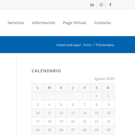
Servicios
Información
Pago Virtual
Contacto
Usted está aquí:
Inicio
/
Fisioterapia
CALENDARIO
agosto 2026
L
M
X
J
V
S
D
1
2
3
4
5
6
7
8
9
10
11
12
13
14
15
16
17
18
19
20
21
22
23
24
25
26
27
28
29
30