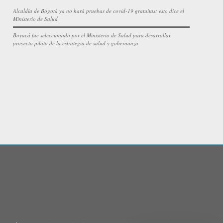
Alcaldía de Bogotá ya no hará pruebas de covid-19 gratuitas: esto dice el
Ministerio de Salud
Boyacá fue seleccionado por el Ministerio de Salud para desarrollar
proyecto piloto de la estrategia de salud y gobernanza