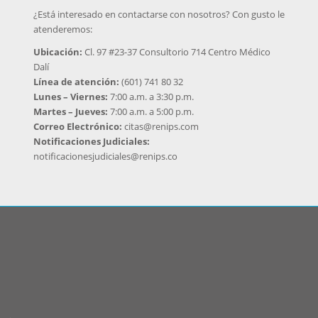
¿Está interesado en contactarse con nosotros? Con gusto le
atenderemos:
Ubicación:
Cl. 97 #23-37 Consultorio 714 Centro Médico
Dalí
Línea de atención:
(601) 741 80 32
Lunes – Viernes:
7:00 a.m. a 3:30 p.m.
Martes – Jueves:
7:00 a.m. a 5:00 p.m.
Correo Electrónico:
citas@renips.com
Notificaciones Judiciales:
notificacionesjudiciales@renips.co