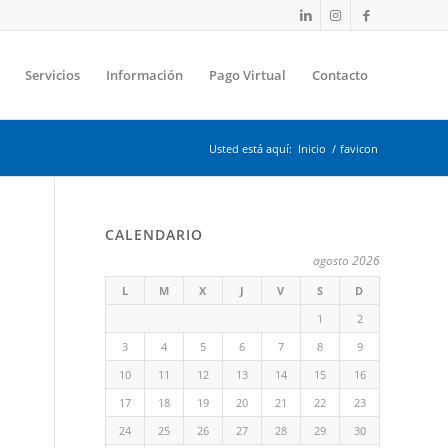
Servicios
Información
Pago Virtual
Contacto
Usted está aquí:
Inicio
/
favicon
CALENDARIO
agosto 2026
L
M
X
J
V
S
D
1
2
3
4
5
6
7
8
9
10
11
12
13
14
15
16
17
18
19
20
21
22
23
24
25
26
27
28
29
30