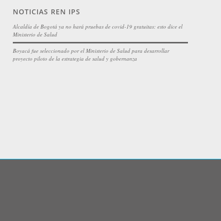
NOTICIAS REN IPS
Alcaldía de Bogotá ya no hará pruebas de covid-19 gratuitas: esto dice el
Ministerio de Salud
Boyacá fue seleccionado por el Ministerio de Salud para desarrollar
proyecto piloto de la estrategia de salud y gobernanza