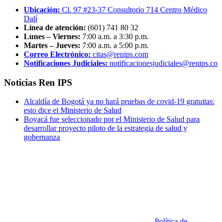
Ubicación:
Cl. 97 #23-37 Consultorio 714 Centro Médico
Dalí
Línea de atención:
(601) 741 80 32
Lunes – Viernes:
7:00 a.m. a 3:30 p.m.
Martes – Jueves:
7:00 a.m. a 5:00 p.m.
Correo Electrónico:
citas@renips.com
Notificaciones Judiciales:
notificacionesjudiciales@renips.co
Noticias Ren IPS
Alcaldía de Bogotá ya no hará pruebas de covid-19 gratuitas:
esto dice el Ministerio de Salud
Boyacá fue seleccionado por el Ministerio de Salud para
desarrollar proyecto piloto de la estrategia de salud y
gobernanza
Política de