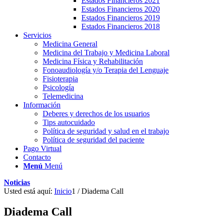
Estados Financieros 2021
Estados Financieros 2020
Estados Financieros 2019
Estados Financieros 2018
Servicios
Medicina General
Medicina del Trabajo y Medicina Laboral
Medicina Física y Rehabilitación
Fonoaudiología y/o Terapia del Lenguaje
Fisioterapia
Psicología
Telemedicina
Información
Deberes y derechos de los usuarios
Tips autocuidado
Política de seguridad y salud en el trabajo
Política de seguridad del paciente
Pago Virtual
Contacto
Menú
Menú
Noticias
Usted está aquí:
Inicio
1
/
Diadema Call
Diadema Call