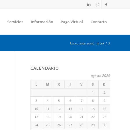
Servicios
Información
Pago Virtual
Contacto
Usted está aquí:
Inicio
/
3
CALENDARIO
agosto 2026
L
M
X
J
V
S
D
1
2
3
4
5
6
7
8
9
10
11
12
13
14
15
16
17
18
19
20
21
22
23
24
25
26
27
28
29
30