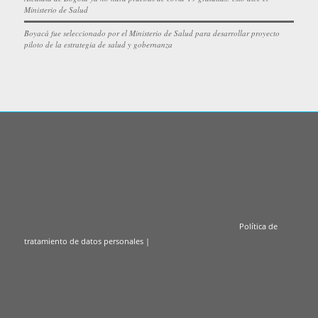
Ministerio de Salud
Boyacá fue seleccionado por el Ministerio de Salud para desarrollar proyecto
piloto de la estrategia de salud y gobernanza
Política de
tratamiento de datos personales
|