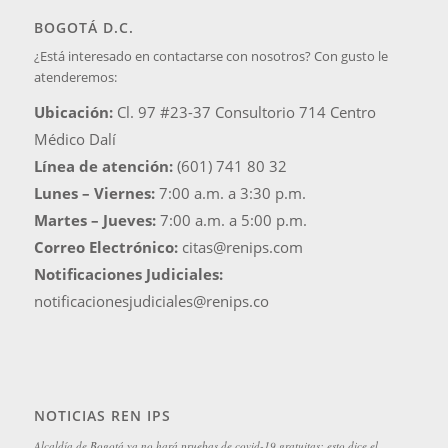
BOGOTÁ D.C.
¿Está interesado en contactarse con nosotros? Con gusto le
atenderemos:
Ubicación:
Cl. 97 #23-37 Consultorio 714 Centro
Médico Dalí
Línea de atención:
(601) 741 80 32
Lunes – Viernes:
7:00 a.m. a 3:30 p.m.
Martes – Jueves:
7:00 a.m. a 5:00 p.m.
Correo Electrónico:
citas@renips.com
Notificaciones Judiciales:
notificacionesjudiciales@renips.co
NOTICIAS REN IPS
Alcaldía de Bogotá ya no hará pruebas de covid-19 gratuitas: esto dice el