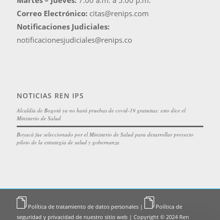
Martes – Jueves:
7:00 a.m. a 5:00 p.m.
Correo Electrónico:
citas@renips.com
Notificaciones Judiciales:
notificacionesjudiciales@renips.co
NOTICIAS REN IPS
Alcaldía de Bogotá ya no hará pruebas de covid-19 gratuitas: esto dice el
Ministerio de Salud
Boyacá fue seleccionado por el Ministerio de Salud para desarrollar proyecto
piloto de la estrategia de salud y gobernanza
Política de tratamiento de datos personales
|
Política de
seguridad y privacidad de nuestro sitio web
| Copyright © 2024 Ren