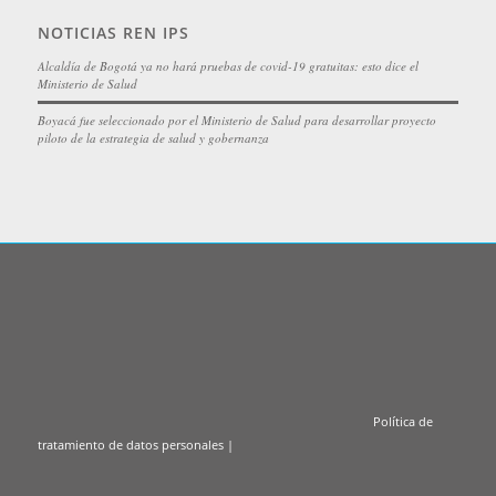
NOTICIAS REN IPS
Alcaldía de Bogotá ya no hará pruebas de covid-19 gratuitas: esto dice el
Ministerio de Salud
Boyacá fue seleccionado por el Ministerio de Salud para desarrollar proyecto
piloto de la estrategia de salud y gobernanza
Política de
tratamiento de datos personales
|