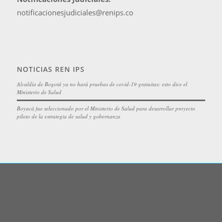
notificacionesjudiciales@renips.co
NOTICIAS REN IPS
Alcaldía de Bogotá ya no hará pruebas de covid-19 gratuitas: esto dice el
Ministerio de Salud
Boyacá fue seleccionado por el Ministerio de Salud para desarrollar proyecto
piloto de la estrategia de salud y gobernanza